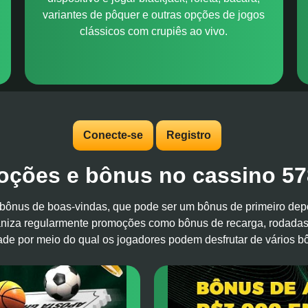
variantes de pôquer e outras opções de jogos
clássicos com crupiês ao vivo.
Conecte-se
Registro
ções e bônus no cassino 57
 bônus de boas-vindas, que pode ser um bônus de primeiro dep
rganiza regularmente promoções como bônus de recarga, rodada
ade por meio do qual os jogadores podem desfrutar de vários bô