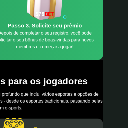
Passo 3. Solicite seu prêmio
epois de completar o seu registro, você pode
olicitar o seu bônus de boas-vindas para novos
membros e começar a jogar!
as para os jogadores
 profundo que inclui vários esportes e opções de
s - desde os esportes tradicionais, passando pelas
m e-sports.