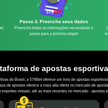
Passo 2. Preencha seus dados
et,
Preencha todas as informações necessárias e
D
passe para a próxima etapa!
s
taforma de apostas esportiv
vas do Brasil, a 578Bet oferece um livro de apostas esportivas
sa de apostas oferece a mais alta oferta no mercado de aposta
 esportes virtuais, até as mais recentes no mercado - apostas e