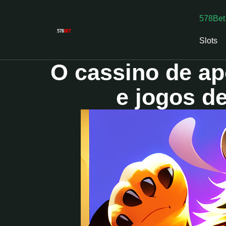
578Bet
Slots
O cassino de ap
e jogos d