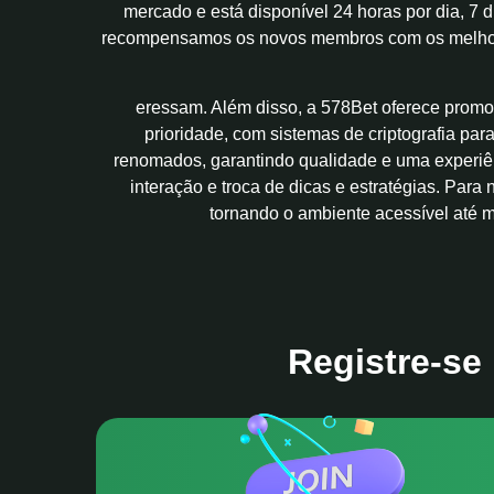
mercado e está disponível 24 horas por dia, 7
recompensamos os novos membros com os melhores
eressam. Além disso, a 578Bet oferece promoç
prioridade, com sistemas de criptografia pa
renomados, garantindo qualidade e uma experiên
interação e troca de dicas e estratégias. Para
tornando o ambiente acessível até m
Registre-se