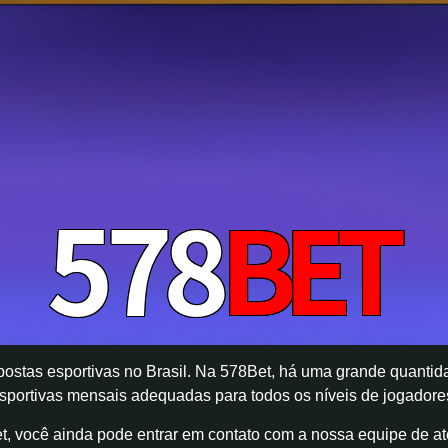
apostas esportivas no Brasil. Na 578Bet, há uma grande quant
sportivas mensais adequadas para todos os níveis de jogadore
t, você ainda pode entrar em contato com a nossa equipe de a